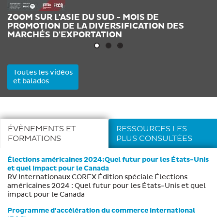
ZOOM SUR L'ASIE DU SUD - MOIS DE
Z
PROMOTION DE LA DIVERSIFICATION DES
P
MARCHÉS D'EXPORTATION
M
Toutes les vidéos
et balados
ÉVÈNEMENTS ET
RESSOURCES LES
FORMATIONS
PLUS CONSULTÉES
Élections américaines 2024:Quel futur pour les États-Unis
et quel impact pour le Canada
RV Internationaux COREX Édition spéciale Élections
américaines 2024 : Quel futur pour les États-Unis et quel
impact pour le Canada
Programme d'accélération du commerce international