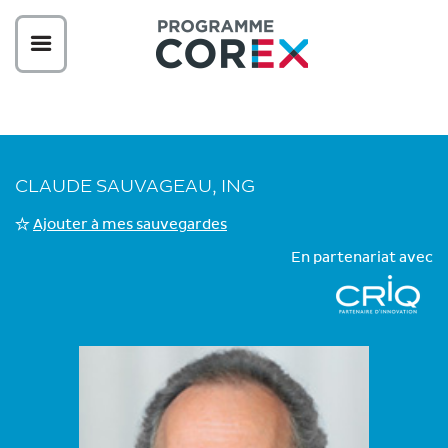
CLAUDE SAUVAGEAU, ING
Ajouter à mes sauvegardes
En partenariat avec