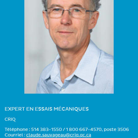
EXPERT EN ESSAIS MÉCANIQUES
CRIQ
Téléphone : 514 383-1550 / 1 800 667-4570, poste 3506
Courriel :
claude.sauvageau@criq.qc.ca