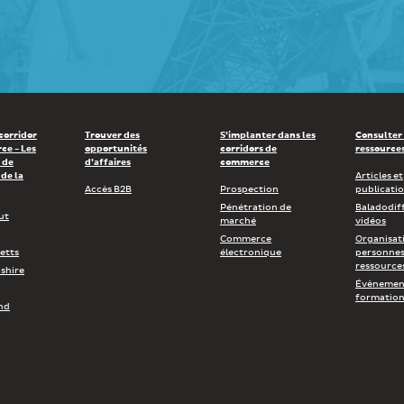
 corridor
Trouver des
S’implanter dans les
Consulter
ce - Les
opportunités
corridors de
ressource
 de
d’affaires
commerce
de la
Articles et
Accès B2B
Prospection
publicati
Pénétration de
Baladodif
ut
marché
vidéos
Commerce
Organisat
etts
électronique
personnes
ressource
shire
Évènement
formation
nd