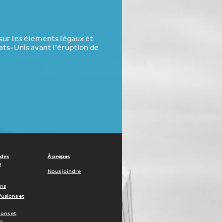
 sur les élements légaux et
ats-Unis avant l’éruption de
 des
À propos
s
Nous joindre
ons
fusions et
ions et
-