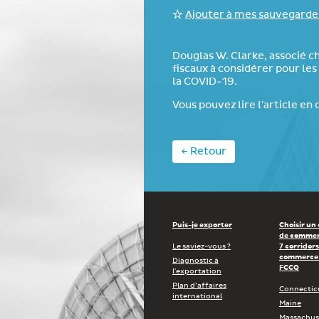
Ajouter à mes sauvegarde
Douglas W. Clarke, associé c
fiscaux à considérer pour le
la COVID-19.
Vous pouvez lire l'article en 
← Retour
Puis-je exporter
Choisir un
de commer
Le saviez-vous ?
7 corridors
commerce 
Diagnostic à
FCCQ
l'exportation
Plan d’affaires
Connectic
international
Maine
Massachus