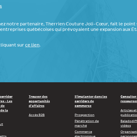
s
hez notre partenaire, Therrien Couture Joli-Cœur, fait le point
s entreprises québécoises qui prévoyaient une expansion aux Ét
cliquant sur
ce lien
.
 corridor
Trouver des
S’implanter dans les
Consulter
ce - Les
opportunités
corridors de
ressource
 de
d’affaires
commerce
de la
Articles et
Accès B2B
Prospection
publicati
Pénétration de
Baladodif
ut
marché
vidéos
Commerce
Organisat
etts
électronique
personnes