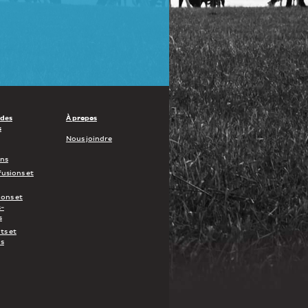
 des
À propos
s
Nous joindre
ons
fusions et
ions et
-
s
s et
s