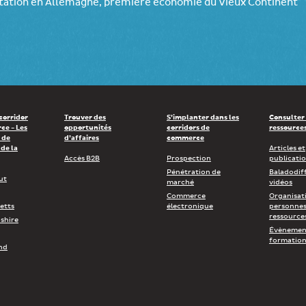
rtation en Allemagne, première économie du Vieux Continent
 corridor
Trouver des
S’implanter dans les
Consulter
ce - Les
opportunités
corridors de
ressource
 de
d’affaires
commerce
de la
Articles et
Accès B2B
Prospection
publicati
Pénétration de
Baladodif
ut
marché
vidéos
Commerce
Organisat
etts
électronique
personnes
ressource
shire
Évènement
formation
nd