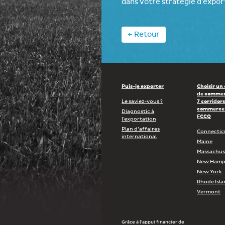
dans votre stratégie d'expo
← Retour
Puis-je exporter
Choisir un
de commer
Le saviez-vous ?
7 corridors
commerce 
Diagnostic à
FCCQ
l'exportation
Plan d’affaires
Connectic
international
Maine
Massachus
New Hamp
New York
Rhode Isla
Vermont
Grâce à l’appui financier de