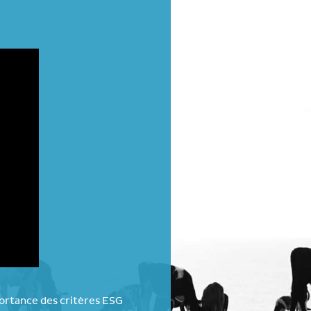
mportance des critères ESG