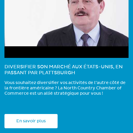
DIVERSIFIER SON MARCHÉ AUX ÉTATS-UNIS, EN
PASSANT PAR PLATTSBURGH
Vous souhaitez diversifier vos activités de l’autre côté de
la frontière américaine ? La North Country Chamber of
Commerce est un allié stratégique pour vous !
En savoir plus