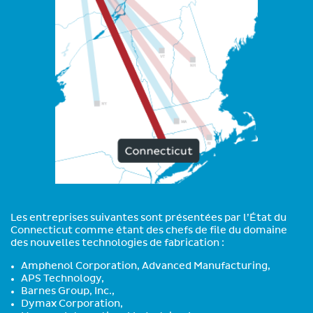
Les entreprises suivantes sont présentées par l’État du
Connecticut comme étant des chefs de file du domaine
des nouvelles technologies de fabrication :
Amphenol Corporation, Advanced Manufacturing,
APS Technology,
Barnes Group, Inc.,
Dymax Corporation,