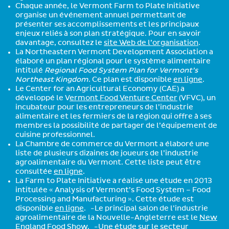
Chaque année, le Vermont Farm to Plate Initiative
organise un événement annuel permettant de
présenter ses accomplissements et les principaux
enjeux reliés à son plan stratégique. Pour en savoir
davantage, consultez le
site Web de l’organisation
.
La Northeastern Vermont Development Association a
élaboré un plan régional pour le système alimentaire
intitulé
Regional Food System Plan for Vermont’s
Northeast Kingdom
. Ce plan est disponible
en ligne
.
Le Center for an Agricultural Economy (CAE) a
développé le V
ermont Food Venture Center
(VFVC), un
incubateur pour les entrepreneurs de l’industrie
alimentaire et les fermiers de la région qui offre à ses
membres la possibilité de partager de l’équipement de
cuisine professionnel.
La Chambre de commerce du Vermont a élaboré une
liste de plusieurs dizaines de joueurs de l’industrie
agroalimentaire du Vermont. Cette liste peut être
consultée
en ligne
.
La Farm to Plate Initiative a réalisé une étude en 2013
intitulée « Analysis of Vermont’s Food System – Food
Processing and Manufacturing ». Cette étude est
disponible
en ligne
. -Le principal salon de l’industrie
agroalimentaire de la Nouvelle-Angleterre est le
New
England Food Show
. -Une étude sur le secteur