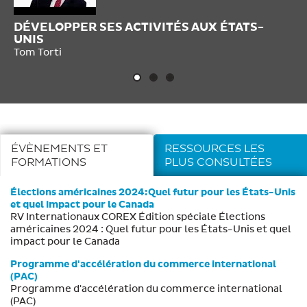
DÉVELOPPER SES ACTIVITÉS AUX ÉTATS-
F
UNIS
Go
Tom Torti
ÉVÈNEMENTS ET
RESSOURCES LES
FORMATIONS
PLUS CONSULTÉES
Élections américaines 2024:Quel futur pour les États-Unis
et quel impact pour le Canada
RV Internationaux COREX Édition spéciale Élections
américaines 2024 : Quel futur pour les États-Unis et quel
impact pour le Canada
Programme d'accélération du commerce international
(PAC)
Programme d'accélération du commerce international
(PAC)